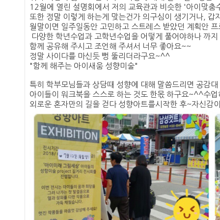
12월에 열린 설명회에서 저의 교육관과 비슷한 '아이맞춤수
또한 정말 이렇게 하는게 맞는건가 의구심이 생기거나, 갑
월말이면 일주일동안 고민하고 스트레스 받았던 계획안 
다양한 학년수업과 고학년수업을 어떻게 풀어야하나 까지 
함께 공유해 주시고 조언해 주셔서 너무 좋아요~~
정말 사이다를 마신듯 뻥 뚤리더라구요~^^
"함께 해주는 아이새움 성향미술"
특히 학부모님들과 상담때 성향에 대해 말씀드리면 공감대
아이들이 워크북을 스스로 하는 것도 한몫 하구요~^^수업
외로운 혼자만의 길을 걷다 성향아트를시작한 후~자신감이