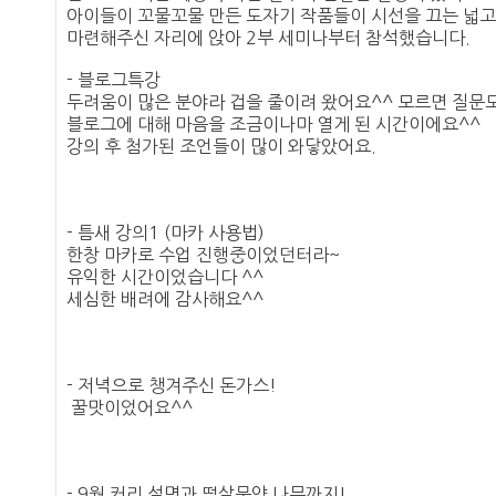
아이들이 꼬물꼬물 만든 도자기 작품들이 시선을 끄는 넓고
마련해주신 자리에 앉아 2부 세미나부터 참석했습니다.
- 블로그특강
두려움이 많은 분야라 겁을 줄이려 왔어요^^ 모르면 질문도 
블로그에 대해 마음을 조금이나마 열게 된 시간이에요^^
강의 후 첨가된 조언들이 많이 와닿았어요.
- 틈새 강의1 (마카 사용법)
한창 마카로 수업 진행중이었던터라~
유익한 시간이었습니다 ^^
세심한 배려에 감사해요^^
- 저녁으로 챙겨주신 돈가스!
꿀맛이었어요^^
- 9월 커리 설명과 떡살문양 나무까지!